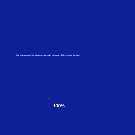
Una visione completa: strategia, sito web, contenuti, SEO e crescita digitale.
100%