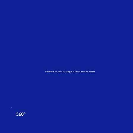
Recensioni a 5 stelle su Google: la fiducia nasce dai risultati.
360°