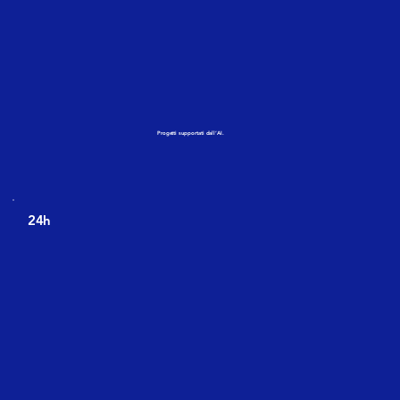
Progetti supportati dall’AI.
24h