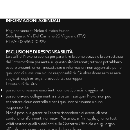
INFORMAZIONI AZIENDALI
Ragione sociale: Nekoi di Fabio Furiani
Sede legale: Via Del Carmine 25 Vigevano (PV)
P.IVA: 03596020929
ESCLUSIONE DI RESPONSABILITÀ
Lo staff di Nekoi si applica per garantire la completezza e la correttezza
dell’informazione presente su questo sito internet; tuttavia potrebbero
essere presenti errori, inesattezze o informazioni non aggiornate per le
quali non ci si assume alcuna responsabilità. Qualora dovessero essere
segnalati degli errori, si provvederà a correggerli.
I contenuti del sito:
possono non essere esaurienti, completi, precisi o aggiornati;
possono avere collegamenti a siti esterni sui quali Nekoi non può
esercitare alcun controllo e per i quali non si assume alcuna
responsabilità.
Non è possibile garantire l’esatta rispondenza di eventuali testi
contenenti riferimenti normativi. Pertanto, ai fini legali, gli unici testi
validi restano quelli pubblicati sulla Gazzetta Ufficiale o sugli organi
ufficiali, che prevalgono in caso di discordanza.